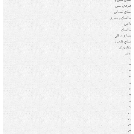
صنایع دستی و
هنرهای سنتی
صنایع شیمیایی
ساختمان و معماری
داخلی
ساختمان
معماری داخلی
صنایع فلزی و
مکاترونیک
رديف
1
2
3
4
5
6
7
8
9
10
11
12
13