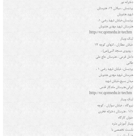
دخترانه نور
پردیسان ، سبلان 19، هنرستان
شهید هندویان
پردیسان،خیابان شهید رضی 1،
هنرستان شهید مهدی هندویان
http://vc.qomedu.ir/techm
لینک وبینار
خیابان عطاران ، انتهای کوچه 17
، روبروی مسجد النبی(ص) ،
داخل فرعی ، هنرستان حاج علی
طالبی
پردیسان، خیابان شهید رضی 1 ،
هنرستان شهید مهدی هندویان
میدان بسیج،خیابان شهید
ایرانی،هنرستان ماندگار قدس
http://vc.qomedu.ir/techm
لینک وبینار
نیروگاه ، خیابان سواران ، کوچه
1/1 ، هنرستان دخترانه فخری
عنوان کارگاه
وبینار آموزش متره
نشست تخصصی با