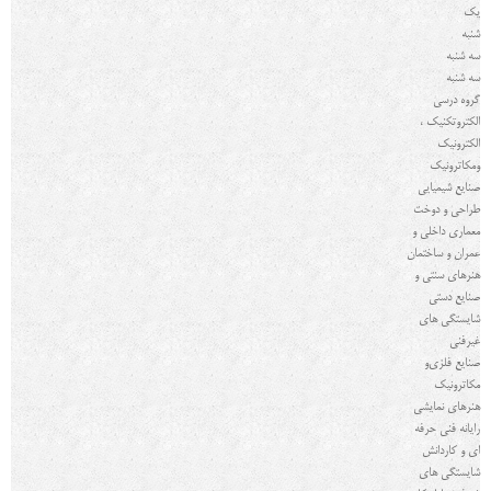
یک
شنبه
سه شنبه
سه شنبه
گروه درسي
الکتروتکنیک ،
الکترونیک
و
مکاترونیک
صنایع شیمیایی
طراحی و دوخت
معماری داخلی و
عمران و ساختمان
هنرهای سنتی و
صنایع دستی
شایستگی های
غیرفنی
صنایع فلزی
و
مکاترونیک
هنرهای نمایشی
رایانه فنی حرفه
ای و کاردانش
شایستگی های