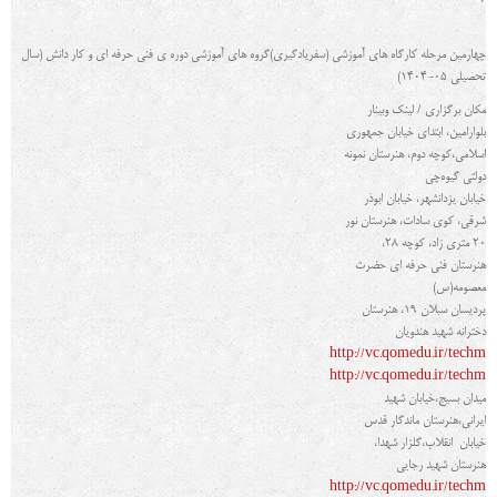
7
چهارمین مرحله کارگاه هاي آموزشی (سفریادگیري)گروه هاي آموزشی دوره ی فنی حرفه ای و کار دانش (سال
تحصیلی 05-1404)
مکان برگزاری / لینک وبینار
بلوارامین، ابتدای خیابان جمهوری
اسلامی،کوچه دوم، هنرستان نمونه
دولتی گیوه‌چی
خیابان یزدانشهر، خیابان ابوذر
شرقی، کوی سادات، هنرستان نور
20 متری زاد، کوچه 28،
هنرستان فنی حرفه ای حضرت
معصومه
(س)
پردیسان سبلان 19، هنرستان
دخترانه شهید هندویان
http://vc.qomedu.ir/techm
http://vc.qomedu.ir/techm
میدان بسیج،خیابان شهید
ایرانی،هنرستان ماندگار قدس
خیابان انقلاب،گلزار شهدا،
هنرستان شهید رجایی
http://vc.qomedu.ir/techm