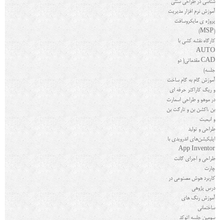
شناسی در طراحی سنتی
آموزش نرم افزار مدیریت
پروژه ی مایکروسافت
)
MSP
(
کارگاه نقشه کشی با
AUTO
CAD
مقدماتی( دو
جلسه)
آموزش گام‌ به‌ گام ساخت
و ریگ کاراکتر حرفه ای
در موهو و طراحی اسمارت
بن ،اکشن بن و تارگت بن
و انیمیت
طراحی و تولید
اپلیکیشن‌های اندرویدی با
App Inventor
طراحی و اجرای گانت
چارت
کاربرد هوش مصنوعی در
درس پژوهی
آموزش رنگ های
ساختمانی
سومین جلسه اتوکد