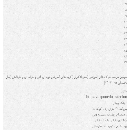
7
8
9
10
11
12
13
14
15
16
17
سومین مرحله کارگاه هاي آموزشی (سفریادگیري )گروه هاي آموزشی دوره ی فنی و حرفه ای و کاردانش (سال
تحصیلی 05-1404)
مکان
http://vc.qomedu.ir/techm
لینک وبینار
نیروگاه،20 متری زاد ، کوچه 28
، هنرستان حضرت معصومه (س)
یزدانشهر،خیابان بقیه ا...،خیابان
ابوذر شرقی،کوچه 10 ،هنرستان