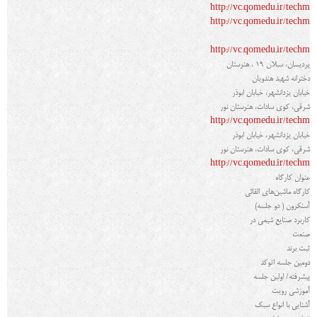
http://vc.qomedu.ir/techm
http://vc.qomedu.ir/techm
http://vc.qomedu.ir/techm
پردیسان، سبلان 19 ، هنرستان
دخترانه شهید هندویان
خیابان یزدانشهر، خیابان ابوذر
شرقی، کوی سادات، هنرستان نور
http://vc.qomedu.ir/techm
خیابان یزدانشهر، خیابان ابوذر
شرقی، کوی سادات، هنرستان نور
http://vc.qomedu.ir/techm
عنوان کارگاه
کارگاه ماشین‌های القائی
آسنکرون ( دو جلسه)
كاربرد صنايع شيمي در
صنعت
ثبت برند
دومین جلسه اتوکد
پیشرفته/ اولین جلسه
آموزشی رویت
آشنایی با انواع سبک