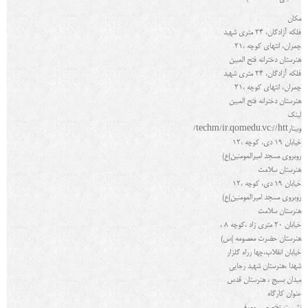
مکان
فلکه آزادگان، 24 متری شهید
چمران، انتهای کوچه ،21
هنرستان دخترانه فتح المبین
فلکه آزادگان، 24 متری شهید
چمران، انتهای کوچه ،21
هنرستان دخترانه فتح المبین
لینك
وبینار
/techm/ir.qomedu.vc://htt
خیابان 19 دی، کوچه ،12
روبروی مسجد امیرالمومنین)ع
(
هنرستان سلامت
خیابان 19 دی، کوچه ،12
روبروی مسجد امیرالمومنین)ع
(
هنرستان سلامت
خیابان 20 متری زاد ،کوچه 8 ،
هنرستان حضرت معصومه )س
(
خیابان انقلاب،چها رراه گلزار
شهدا ،هنرستان شهید رجایی
میدان بسیج ، هنرستان قدس
عنوان کارگاه