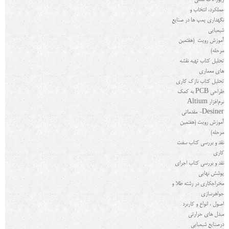
زیورآلات سنتی
عملکرد، انتخاب و
نگهداری پمپ ها در صنایع
شیمیایی
آموزش رویت (هفتمین
مرحله)
تحلیل کتاب تهیه نقشه
های معماری
تحلیل کتاب نازک کاری
طراحی
PCB
به کمک
نرم‌افزار
Altium
Desiner
- مقدماتی
آموزش رویت (هفتمین
مرحله)
نقد و بررسی کتاب سفت
کاری
نقد و بررسی کتاب اجرای
پوشش نهایی
مخراجکاری در رشته طلا و
جواهرسازی
اصول ، انواع و کاربرد
مبدل های حرارتی
درصنایع شیمیایی