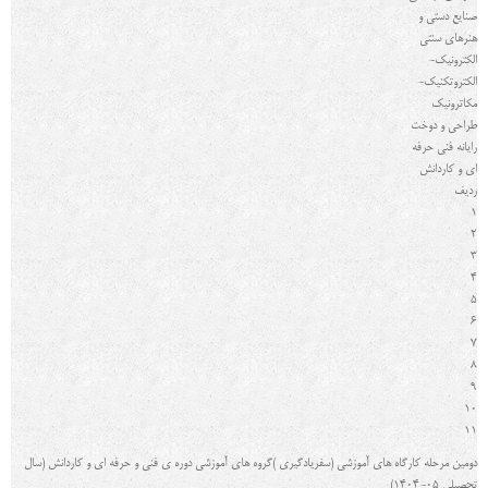
صنایع دستی و
هنرهای سنتی
الکترونیک-
الکتروتکنیک-
مکاترونیک
طراحی و دوخت
رایانه فنی حرفه
ای و کاردانش
رديف
1
2
3
4
5
6
7
8
9
10
11
دومین مرحله کارگاه هاي آموزشی (سفریادگیري )گروه هاي آموزشی دوره ی فنی و حرفه ای و کاردانش (سال
تحصیلی 05-1404)