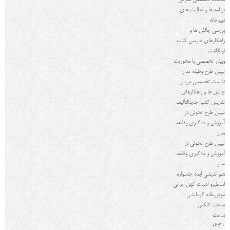
نشست تخصصی معرفی
برنامه ها و فعالیت های
دبیرخانه
بررسی چالش ها و
راهکارهای تدریس کتاب
نونگاشت
وبینار تخصصی با محوریت
تبیین طرح وظیفه مدار
نشست تخصصی بررسی
چالش ها و راهکارهای
تدریس کتب جدیدالتألیف
تبیین طرح تحولی در
آموزش و یادگیری وظیفه
مدار
تبیین طرح تحولی در
آموزش و یادگیری وظیفه
مدار
هم اندیشی ابعاد جشنواره
اساطیرو ادبیات کهن ایرانی
موتورخانه گرمایشی
ساخت کلکتور
ساعت
16:30