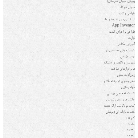
ورودي خیابان هنرستان)
عنوان کارگاه
طراحی و تولید
اپلیکیشن‌های اندرویدی با
App Inventor
طراحی و اجرای گانت
چارت
آموزش عکاسی
کاربرد هوش مصنوعی در
درس پژوهی
سرویس و نگهداری دستگاه
ها و ابزارهای ساخت
زیورآلات سنتی
مخراجکاری در رشته طلا و
جواهرسازی
نشست تخصصی بررسی
چالش ها و روش تدریس
کتاب نو نگاشت ارائه دهنده
خدمات رایانه اي (پودمان
4 و 5 )
ساعت
16:30
19:30