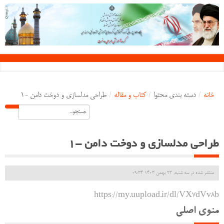
خانه
/
دسته بندی محتوا
/
کتاب و مقاله
/
طراحی مدلسازی و دوخت دامن -1
طراحی مدلسازی و دوخت دامن -1
منتشر شده در سه شنبه, 23 بهمن 1403 09:34
https://my.uupload.ir/dl/VX7dVv8b
منوی اصلی