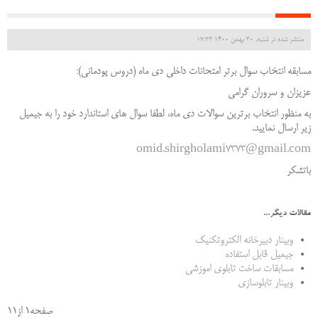
منتشر شده در شنبه, 30 بهمن 1400 17:23
مسابقه انتخاب سوال برتر امتحانات داخلی دي ماه (دروس پودمانی):
عزیزان و سروران گرامی
به منظور انتخاب برترین سوالات دی ماه، لطفا سوال های استاندارد خود را به جیمیل
زیر ارسال نمایید.
omid.shirgholami7373@gmail.com
باتشکر
مقالات دیگر...
وبینار دبیرخانه الکتروتکنیک
جیمیل قابل استفاده
مسابقات ساخت تابلوی اموزشی
وبینار تابلوسازی
صفحه1 از11