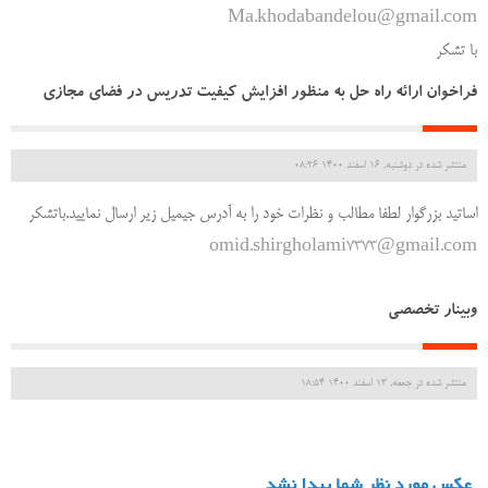
Ma.khodabandelou@gmail.com
با تشکر
فراخوان ارائه راه حل به منظور افزایش کیفیت تدریس در فضای مجازی
منتشر شده در دوشنبه, 16 اسفند 1400 08:26
اساتید بزرگوار لطفا مطالب و نظرات خود را به آدرس جیمیل زیر ارسال نمایید.باتشکر
omid.shirgholami7373@gmail.com
وبینار تخصصی
منتشر شده در جمعه, 13 اسفند 1400 18:54