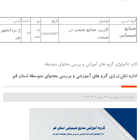
گروه درسی
موضوع
تاریخ
روز
ساعت
آدرس
صنایع
ک
اربرد صنایع شیمی در
خ یزدانشهر 
یک
15
1404/10/07
شیمیایی
صنعت
نور
شنبه
اداره تکنولوژی گروه های آموزشی و بررسی محتوای متوسطه
اداره تکن.ل.ژی گرو های آموزشی و بررسی محتوای متوسطه استان قم
منتشر شده در پنج شنبه, 24 بهمن 1404 11:42