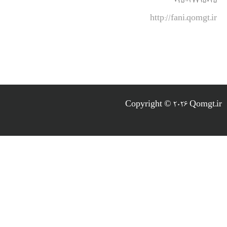
025-37715045
http://fani.qomgt.ir
Copyright © 2026 Qomgt.ir