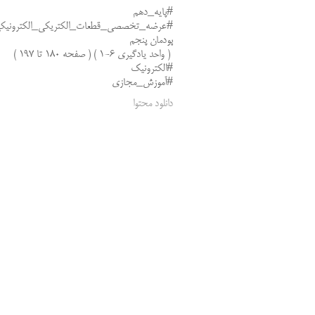
#پایه_دهم
#عرضه_تخصصی_قطعات_الکتریکی_الکترونیک
پودمان پنجم
( واحد یادگیری 6-1 ) ( صفحه 180 تا 197 )
#الکترونیک
#آموزش_مجازی
دانلود محتوا