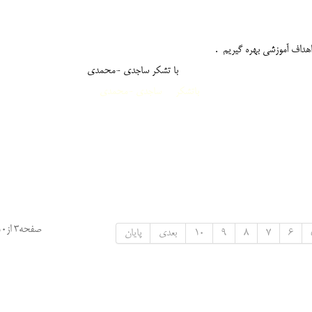
اهداف آموزشی بهره گیریم .
ر ساجدی -محمدی
باتشکر ساجدی -محمدی
صفحه3 از10
6
7
8
9
10
بعدی
پایان