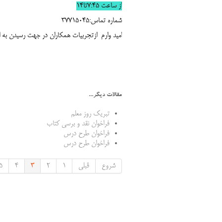
از ساعت 7:45تا14
شماره تماس:37715045
امید وارم ازتجربیات همکاران در جهت رسیدن به 
با تشک
مقالات دیگر...
تبریک روز معلم
فراخوان نقد و برسی کتاب
فراخوان طرح درس
فراخوان طرح درس
شروع
قبلی
1
2
3
4
5