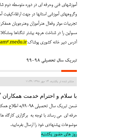
آموزشهای فنی وحرفه ای در دوره متوسطه دوم ش
وگروههای آموزشی استانها در جهت ارتقاءکیفیت آم
تجربیات موثر وفعال هنرآموزان وهنرجویان همفک
مسولین را در شناخت هرچه بیشتر تنگناها ومشکلات
آدرس دبیر خانه کشوری پوشاک:
gam3.medu.ir
تبریک سال تحصیلی 98-99
منتشر شده در یکشنبه, 14 مهر 1398 11:49
با
س
لام و احترام خدمت همکاران 
ضمن تبریک سال تحصیلی 98-99به اطلاع همکاران گروه طراحی و دوخت هنرستان های فنی و
حرفه ای می رساند با توجه به برگزاری کارگاه 
موضوعات پیشنهادی خود را ارسال بفرمایید.
روز های حضور یکشنبه