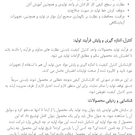
نظارت بر سطح کیفی کار کارکنان در واحد تولیدی و همچنین آموزش آنان
متوقف کردن خط تولید در صورت صلاح‌دید
مراقبت، محافظت و نظارت بر نگهداری صحیح ابزار مؤثر در تولید و همچنین، تجهیزات
آزمایشگاهی
کنترل، اندازه گیری و پایش فرآیند تولید:
در فرآیند تولید محصولات، واحد کنترل کیفیت بایستی نظارت های مداوم بر فرآیند را داشته باشد
تا اطمینان یابد محصولی سالم و مطابق الزامات تولید می شود.
کارشناسان کنترل کیفیت با اندازه گیری و پایش مواد حین تولید آن هم با استفاده از تجهیزات
مورد تایید و کالیبره شده از صحت تولیدات اطمینان حاصل می کنند.
در این مرحله در صورتی که کارشناسان کیفی متوجه خطایی در محصول شوند بایستی سریعاً
دستور توقف تولید را صادر نمایند. برای این منظور لازم است اختیار لازم از طرف مدیریت ارشد به
مدیر کنترل کیفیت تفویض شود.
شناسایی و ردیابی محصولات:
در سازمان های تولیدی باید بتوان روند تولید یک محصول را از ابتدا تا انتها جستجو کرد و سوابق
آن را مشاهده نمود. به عنوان مثال باید برای یک محصول بتوان کامل توضیح داد که این
محصول از چه مواد اولیه ای تشکیل شده است، این مواد اولیه در چه تاریخی وارد شرکت شده
است؟ از چه تامین کننده ای؟ چه کسی آن را بازرسی کرده؟ تاریخ تولید این محصول چه زمانی
بوده است؟ چه کسانی در تولید این محصول دخالت داشته اند؟ چه کسی فرآیند تولید را بازرسی