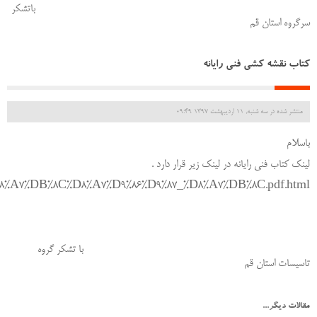
باتشکر
سرگروه استان قم
کتاب نقشه کشی فنی رایانه
منتشر شده در سه شنبه, 11 ارديبهشت 1397 09:49
باسلام
لینک کتاب فنی رایانه در لینک زیر قرار دارد .
1%D8%A7%DB%8C%D8%A7%D9%86%D9%87_%D8%A7%DB%8C.pdf.html
با تشکر گروه
تاسیسات استان قم
مقالات دیگر...