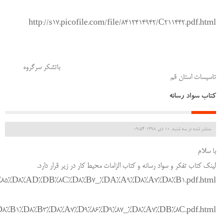
http://s17.picofile.com/file/8412414942/C211442.pdf.html
باتشکر سرگروه
تاسیسات استان قم
کتاب سواد رسانه
منتشر شده در سه شنبه, 10 دی 1398 09:54
با سلام
لینک کتاب تفکر و سواد رسانه و کتاب الزامات محیط کار در زیر قرار دارد.
_%D9%85%D8%AD%DB%8C%D8%B7_%DA%A9%D8%A7%D8%B1.pdf.html
_%D8%B1%D8%B3%D8%A7%D9%86%D9%87_%D8%A7%DB%8C.pdf.html