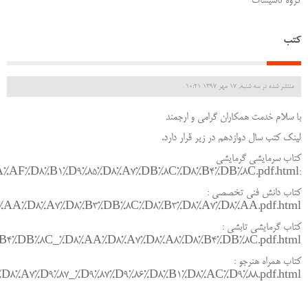
گروه تاسیسات
کتب
منتشر شده در سه شنبه, 17 مهر 1397 10:21
با سلام خدمت همکاران گرامی و ارجمند
لینک کتب سال دوازدهم در زیر قرار دارد.
کتاب سرمایشی گرمایشی
:http://s8.picofile.com/file/8339415434/%D8%AA%D8%B9%D9%85%DB%8C%DB%8C%D8%B1_%D9%86%DA%AF%D9%87%D8%AF%D8%A7%D8%B1%DB%8C_%D8%B3%D8%B1%D9%85%D8%A7%DB%8C%D8%B4%DB%8C_%DA%AF%D8%B1%D9%85%D8%A7%DB%8C%D8%B4%DB%8C.pdf.html
کتاب دانش فنی تخصصی :
%D8%AA%D8%A7%D8%B3%DB%8C%D8%B3%D8%A7%D8%AA.pdf.html
کتاب گرمایشی تابشی :
D8%B4%DB%8C_%D8%AA%D8%A7%D8%A8%D8%B4%DB%8C.pdf.html
کتاب همراه هنرجو :
8%B1%D8%A7%D9%87_%D9%87%D9%86%D8%B1%D8%AC%D9%88.pdf.html