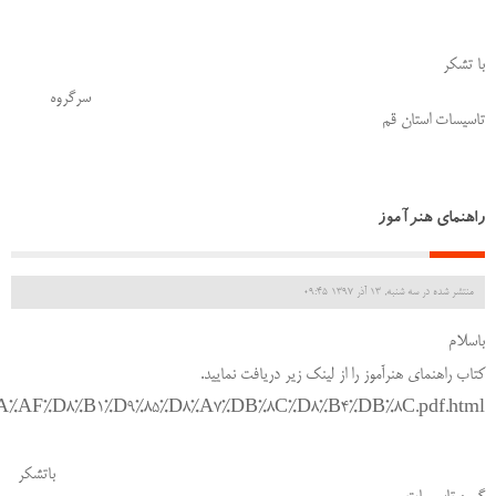
با تشکر
سرگروه
تاسیسات استان قم
راهنمای هنرآموز
منتشر شده در سه شنبه, 13 آذر 1397 09:45
باسلام
کتاب راهنمای هنرآموز را از لینک زیر دریافت نمایید.
%DA%AF%D8%B1%D9%85%D8%A7%DB%8C%D8%B4%DB%8C.pdf.html
باتشکر