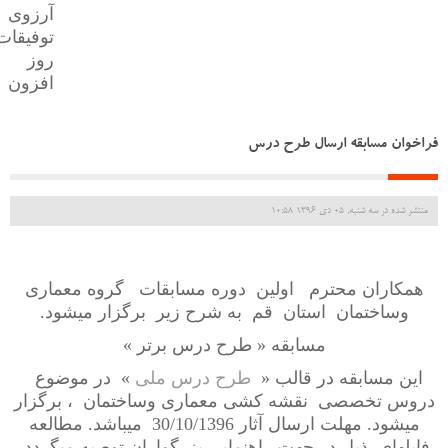
آرزوی
توفیقات
روز
افزون
فراخوان مسابقه ارسال طرح درس
منتشر شده در سه شنبه, 05 دی 1396 10:58
همکاران محترم اولین دوره مسابقات گروه معماری
وساختمان استان قم به شرح زیر برگزار میشود.
مسابقه « طرح درس برتر »
این مسابقه در قالب «
طرح درس ملی
» در موضوع
دروس تخصصی نقشه کشی معماری وساختمان ، برگزار
میشود. مهلت ارسال آثار 30/10/1396 میباشد. مطالعه
فایلهای ذیل در جهت راهنمایی بزرگواران توصیه میگردد.