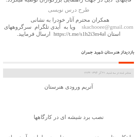
طرح درس نویسی
همکران محترم آثار خودرا به نشانی
skachooee@gmail.com
ویا به آیدی تلگرام سرگروههای
استان ا
https://t.me/s1h2i3m4a
ارسال فرمایید.
بازدیداز هنرستان شهید جمران
منتشر شده در سه شنبه, 21 آذر 1396 12:32
آتریم ورودی هنرستان
نصب برد شیشه ای در کارگاهها