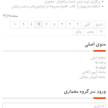
برگزاری دوره ضمن خدمت ساختمان -حضوری
استفاده هنرجویان از كتاب «همراه هنرجو» در ارزشیابی‌های مستمر و پایانی
صفحه7 از13
شروع
قبلی
2
3
4
5
6
7
8
9
10
11
بعدی
پایان
منوی اصلی
صفحه اصلی
برنامه ها
درباره ما
سامانه آزمون آنلاین
سامانه آموزش مجازی
ورود سرگروه معماری