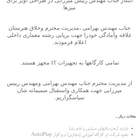
ابتکار جناب مهندس رییس میرزایی در طراحی آویز برای
میزها
جناب مهندس بهرامی ،مدیریت محترم وخلاق هنرستان
علاقه وآمادگی خودرا جهت برپایی رشته معماری داخلی
اعلام فرمودند.
تمامی کارگاهها به تجهیزات IT مجهز هستند.
از مدیریت محترم جناب مهندس بهرامی ومهندس رییس
میرزایی جهت همکاری واستقبال صمیمانه شان
سپاسگزاریم.
مقالات دیگر...
بازدید ازهنرستانهای صباری و امام رضا
نحوه شرکت در کارگاه آموزشی (مجازی) نرم افزار AutoPlay