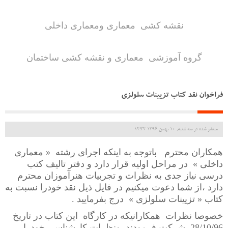
نقشه کشی معماری ومعماری داخلی
گروه آموزشی معماری و نقشه کشی ساختمان
فراخوان نقد کتاب تزیینات سلولزی
منتشر شده در سه شنبه, 10 بهمن 1396 12:32
همکاران محترم باتوجه به اینکه اجرای رشته « معماری
داخلی » در مراحل اولیه قرار دارد و دفتر تالیف کتب
درسی نیاز جدی به نظرات و تجربیات هنرآموزان محترم
دارد ،از شما دعوت میکنیم در فایل ذیل نقد خودرا نسبت به
کتاب « تزیینات سلولزی » درج بفرمایید .
خصوصا نظرات همکارانیکه در کارگاه این کتاب در تاریخ
28/10/96 شرکت فرمودند ونظرات کارشناسی خودرا