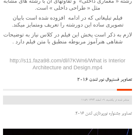
رشته « معماری داخلی» و تفاوتهای آن با رشته های مشابه
مثل « طراحی داخلی » است.
فیلم تبلیغاتی که در ادامه افزوده شده است بابیان
تصویری ساده این دورشته را تعریف ومتمایز میکند.
لازم به ذکر است پخش این فیلم در کلاس نیاز به توضیحات
شفاهی هنرآموز مربوطه منطبق با متن فیلم دارد .
http://s11.faza98.com/dl/i7KWn6/What is Interior
Architecture and Design.mp4
تصاویر فستیوال نور لندن 2016
منتشر شده در یکشنبه, 09 اسفند 1394 11:59
تصاویر جشنواره نورپردازی لندن 2016: