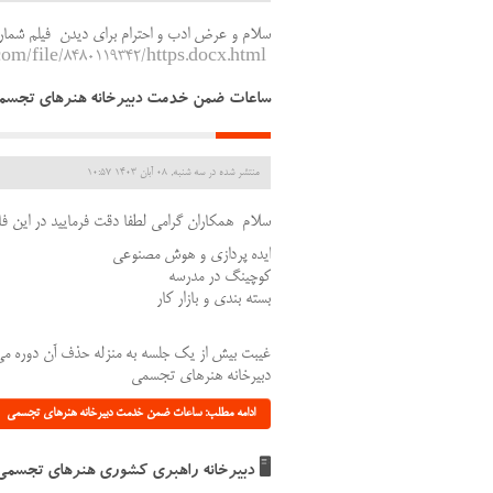
.com/file/8480119342/https.docx.html
ساعات ضمن خدمت دبیرخانه هنرهای تجسم
منتشر شده در سه شنبه, 08 آبان 1403 10:57
سلام همکاران گرامی لطفا دقت فرمایید در ای
ایده پردازی و هوش مصنوعی
کوچینگ در مدرسه
بسته بندی و بازار کار
غیبت بیش از یک جلسه به منزله حذف آن دوره می
دبیرخانه هنرهای تجسمی
ادامه مطلب: ساعات ضمن خدمت دبیرخانه هنرهای تجسمی
🖥 دبیرخانه راهبری کشوری هنرهای تجسمی ب