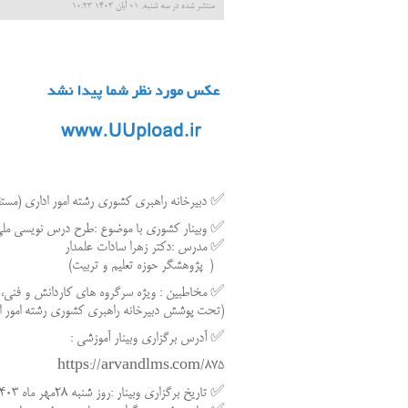
منتشر شده در سه شنبه, 01 آبان 1403 10:23
✅ دبیرخانه راهبری کشوری رشته امور اداری (مستق
✅ وبینار کشوری با موضوع :طرح درس نویسی مل
✅ مدرس :دکتر زهرا سادات علمدار
( پژوهشگر حوزه تعلیم و تربیت)
✅ مخاطبین : ویژه سرگروه های کاردانش و فنی، ه
(تحت پوشش دبیرخانه راهبری کشوری رشته امور ا
✅ آدرس برگزاری وبینار آموزشی :
https://arvandlms.com/875
✅ تاریخ برگزاری وبینار :روز شنبه ۲۸مهر ماه ۱۴۰۳