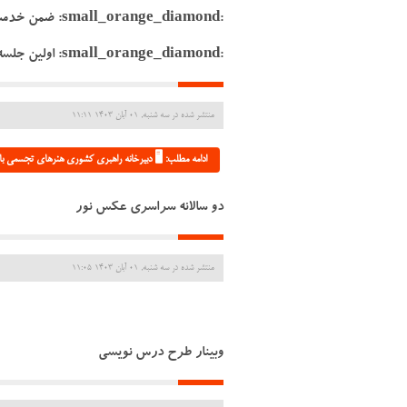
:range_diamond
:small_orange_diamond: اولین جلسه پنج شنبه 26 مهرماه ۱۴۰۳ :clock4:
منتشر شده در سه شنبه, 01 آبان 1403 11:11
ادامه مطلب: 🖥 دبیرخانه راهبری کشوری هنرهای تجسمی با ه
دو سالانه سراسری عکس نور
منتشر شده در سه شنبه, 01 آبان 1403 11:05
وبینار طرح درس نویسی