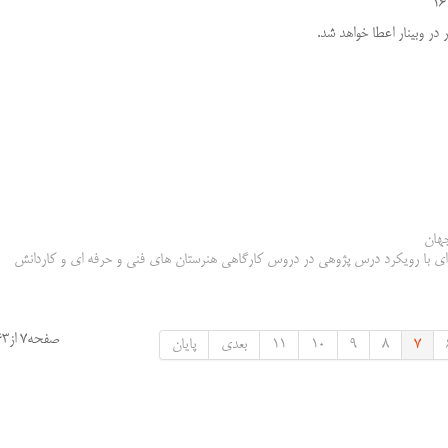
 وبینار اعطا خواهد شد.
جهان
ای با رویکرد درس پژوهی در دروس کارگاهی هنرستان های فنی و حرفه ای و کاردانش
صفحه7 از63
7
8
9
10
11
بعدی
پایان