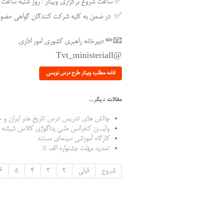
✅ ساعت شروع برگزاری وبینار : روز شنبه ساعت ۱۶
✅ در ضمن به کلیه شرکت کنندگان گواهی حضور در
📧✏ دبیرخانه راهبری کشوری امور اداری
@Tvt_ministeriall
ادامه مطلب: وبینار طرح درس نویسی
مقالات دیگر...
چالش های تدریس درس تاریخ هنر ایران و 
ولیــن کنفرانس ملـی پداگوژی کلاس شیشه 
کارگاه آموزشی سینمای مستند
تمدید مهلت جشنواره الف تا
شروع
قبلی
2
3
4
5
6