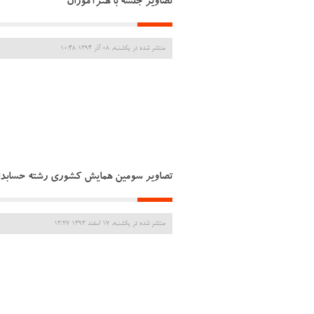
تصاویر جلسه با هنرآموزان
منتشر شده در یکشنبه, 08 آذر 1394 10:48
تصاویر سومین همایش کشوری رشته حسابداری- 
منتشر شده در یکشنبه, 17 اسفند 1393 13:27